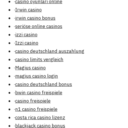
·
casino oyunlari online
·
Irwin casino
·
irwin casino bonus
·
seriöse online casinos
·
izzi casino
·
Izzi casino
·
casino deutschland auszahlung
·
casino limits vergleich
·
Magius casino
·
magius casino login
·
casino deutschland bonus
·
bwin casino freispiele
·
casino freispiele
·
n1 casino freispiele
·
costa rica casino lizenz
·
blackjack casino bonus