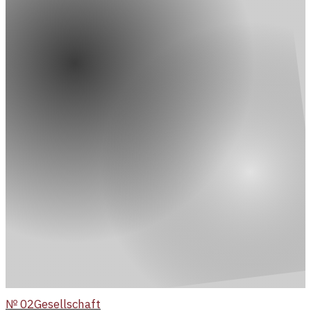
№
02
Gesellschaft