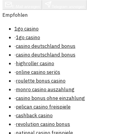
E-Mail anzeigen
Telegram anzeigen
Empfohlen
1go casino
·
1go casino
·
casino deutschland bonus
·
casino deutschland bonus
·
highroller casino
·
online casino seriös
·
roulette bonus casino
·
monro casino auszahlung
·
casino bonus ohne einzahlung
·
pelican casino freispiele
·
cashback casino
·
revolution casino bonus
·
national casino freispiele