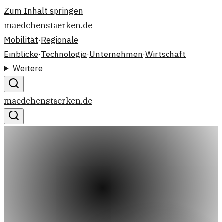
Zum Inhalt springen
maedchenstaerken.de
Mobilität
·
Regionale
Einblicke
·
Technologie
·
Unternehmen
·
Wirtschaft
Weitere
maedchenstaerken.de