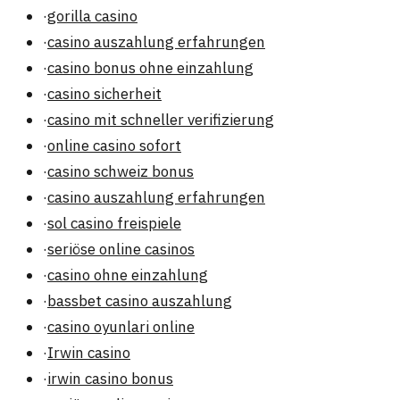
·
gorilla casino
·
casino auszahlung erfahrungen
·
casino bonus ohne einzahlung
·
casino sicherheit
·
casino mit schneller verifizierung
·
online casino sofort
·
casino schweiz bonus
·
casino auszahlung erfahrungen
·
sol casino freispiele
·
seriöse online casinos
·
casino ohne einzahlung
·
bassbet casino auszahlung
·
casino oyunlari online
·
Irwin casino
·
irwin casino bonus