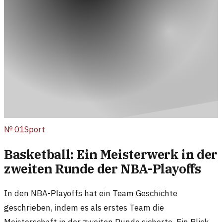
№
01
Sport
Basketball: Ein Meisterwerk in der
zweiten Runde der NBA-Playoffs
In den NBA-Playoffs hat ein Team Geschichte
geschrieben, indem es als erstes Team die