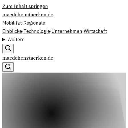
Zum Inhalt springen
maedchenstaerken.de
Mobilität
·
Regionale
Einblicke
·
Technologie
·
Unternehmen
·
Wirtschaft
Weitere
maedchenstaerken.de