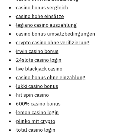
·
casino bonus vergleich
·
casino hohe einsätze
·
legiano casino auszahlung
·
casino bonus umsatzbedingungen
·
crypto casino ohne verifizierung
·
irwin casino bonus
·
24slots casino login
·
live blackjack casino
·
casino bonus ohne einzahlung
·
lukki casino bonus
·
hit spin casino
·
600% casino bonus
·
lemon casino login
·
plinko mit crypto
·
total casino login