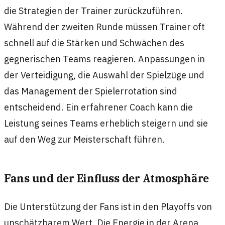
die Strategien der Trainer zurückzuführen.
Während der zweiten Runde müssen Trainer oft
schnell auf die Stärken und Schwächen des
gegnerischen Teams reagieren. Anpassungen in
der Verteidigung, die Auswahl der Spielzüge und
das Management der Spielerrotation sind
entscheidend. Ein erfahrener Coach kann die
Leistung seines Teams erheblich steigern und sie
auf den Weg zur Meisterschaft führen.
Fans und der Einfluss der Atmosphäre
Die Unterstützung der Fans ist in den Playoffs von
unschätzbarem Wert. Die Energie in der Arena