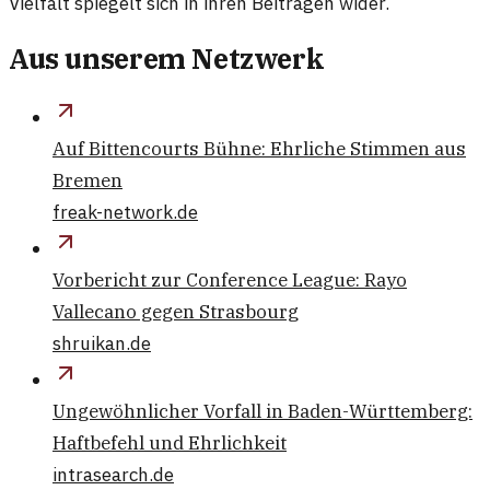
Vielfalt spiegelt sich in ihren Beiträgen wider.
Aus unserem Netzwerk
Auf Bittencourts Bühne: Ehrliche Stimmen aus
Bremen
freak-network.de
Vorbericht zur Conference League: Rayo
Vallecano gegen Strasbourg
shruikan.de
Ungewöhnlicher Vorfall in Baden-Württemberg:
Haftbefehl und Ehrlichkeit
intrasearch.de