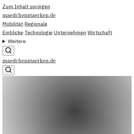
Zum Inhalt springen
maedchenstaerken.de
Mobilität
·
Regionale
Einblicke
·
Technologie
·
Unternehmen
·
Wirtschaft
Weitere
maedchenstaerken.de