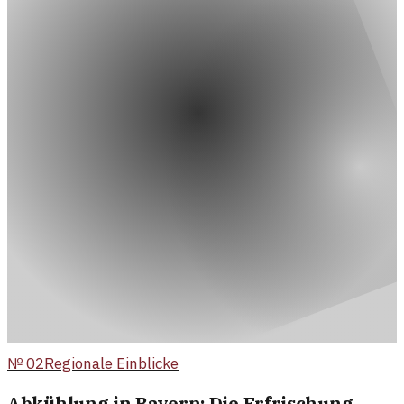
№
02
Regionale Einblicke
Abkühlung in Bayern: Die Erfrischung