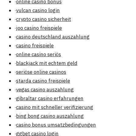
·
online casino bonus
·
vulcan casino login
·
crypto casino sicherheit
·
joo casino freispiele
·
casino deutschland auszahlung
·
casino freispiele
·
online casino seriös
·
blackjack mit echtem geld
·
seriöse online casinos
·
starda casino freispiele
·
vegas casino auszahlung
·
gibraltar casino erfahrungen
·
casino mit schneller verifizierung
·
bing bong casino auszahlung
·
casino bonus umsatzbedingungen
·
ggbet casino login