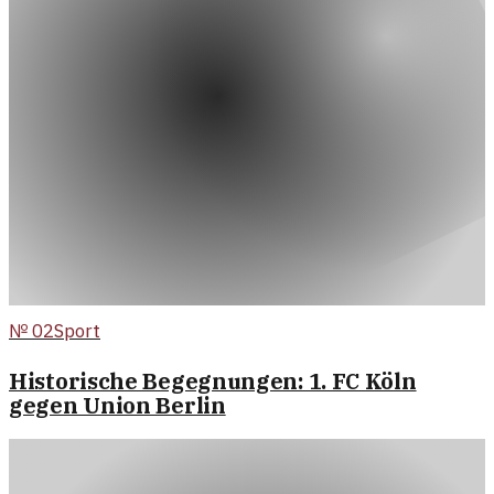
№
02
Sport
Historische Begegnungen: 1. FC Köln
gegen Union Berlin