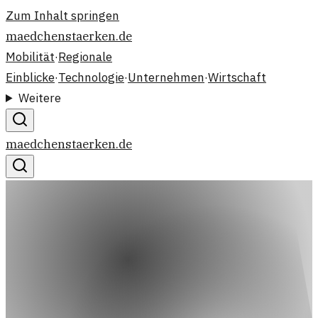
Zum Inhalt springen
maedchenstaerken.de
Mobilität
·
Regionale
Einblicke
·
Technologie
·
Unternehmen
·
Wirtschaft
Weitere
maedchenstaerken.de